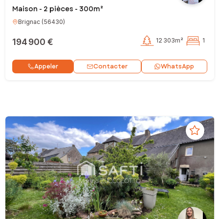
Maison - 2 pièces - 300m²
Brignac
(
56430
)
194 900 €
12 303m²
1
Contacter
Appeler
WhatsApp