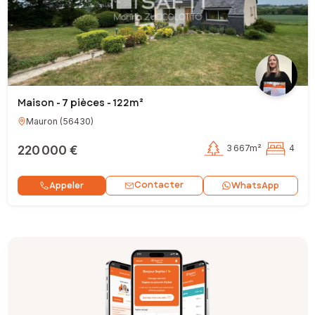
Maison - 7 pièces - 122m²
Mauron
(
56430
)
220 000 €
3 667m²
4
Contacter
Appeler
WhatsApp