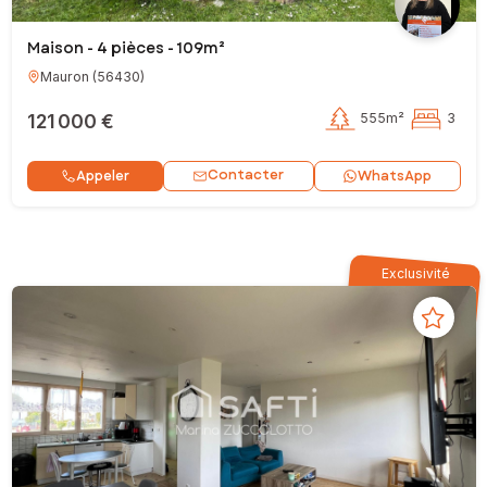
Maison - 4 pièces - 109m²
Mauron
(
56430
)
121 000 €
555m²
3
Contacter
Appeler
WhatsApp
Exclusivité