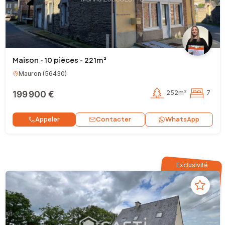
Maison - 10 pièces - 221m²
Mauron
(
56430
)
199 900 €
252m²
7
Contacter
Appeler
WhatsApp
Exclusivité