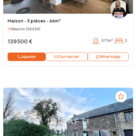
Maison - 3 pièces - 66m²
Mauron
(
56430
)
139 500 €
571m²
2
Contacter
Appeler
WhatsApp