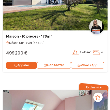
Maison - 10 pièces - 178m²
Néant-Sur-Yvel
(
56430
)
499 200 €
1 745m²
4
Contacter
Appeler
WhatsApp
Exclusivité