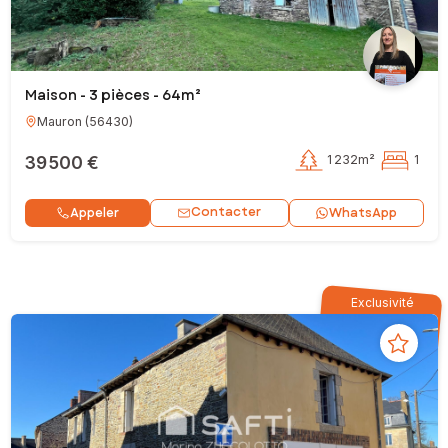
Maison - 3 pièces - 64m²
Mauron
(
56430
)
39 500 €
1 232m²
1
Contacter
Appeler
WhatsApp
Exclusivité