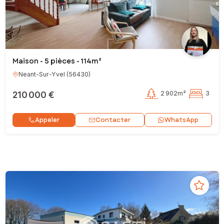
Maison - 5 pièces - 114m²
Neant-Sur-Yvel
(
56430
)
210 000 €
2 902m²
3
Contacter
Appeler
WhatsApp