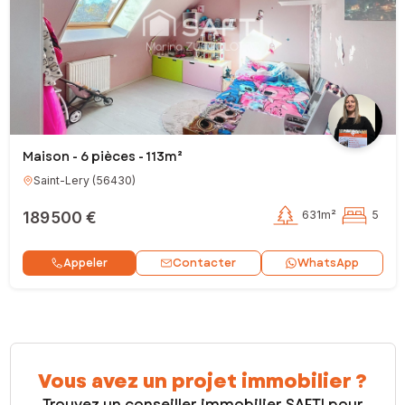
Maison - 6 pièces - 113m²
Saint-Lery
(
56430
)
189 500 €
631m²
5
Contacter
Appeler
WhatsApp
Vous avez un projet immobilier ?
Trouvez un conseiller immobilier SAFTI pour