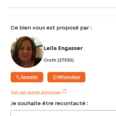
Honoraires charge vendeur
Contactez votre conseiller SAFTI : Leïla ENGASSER, Tél. : 06
17 86 07 20, E-mail : leila.engasser@safti.fr - EI - Agent
commercial immatriculé au RSAC de EVREUX sous le
Ce bien vous est proposé par :
numéro 893 694 133
Leïla Engasser
Croth (27530)
Appeler
WhatsApp
Voir ses autres annonces
Je souhaite être recontacté :
Indiquez votre nom