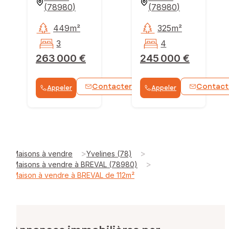
(
78980
)
(
78980
)
449m²
325m²
3
4
263 000 €
245 000 €
Contacter
Contact
Appeler
Appeler
WhatsApp
>
>
Maisons à vendre
Yvelines (78)
>
Maisons à vendre à BREVAL (78980)
Maison à vendre à BREVAL de 112m²