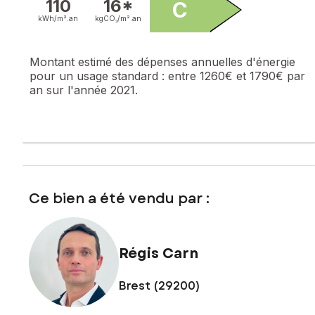
110
16*
C
kWh/m².
an
kgCO₂/m².
an
Montant estimé des dépenses annuelles d'énergie
pour un usage standard :
entre 1260€ et 1790€ par
an sur l'année 2021.
Ce bien a été vendu par :
Régis Carn
Brest (29200)