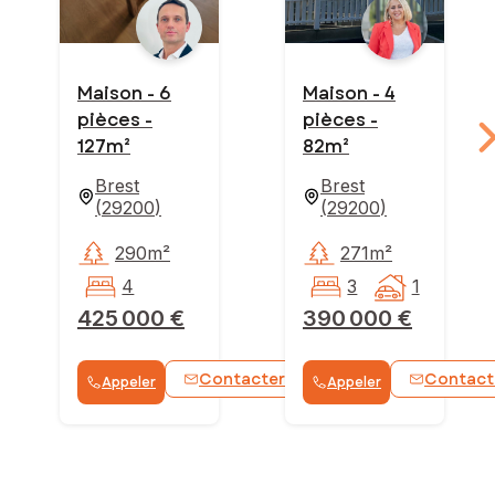
Maison - 6
Maison - 4
pièces -
pièces -
127m²
82m²
Brest
Brest
(
29200
)
(
29200
)
290m²
271m²
4
3
1
425 000 €
390 000 €
Contacter
Contact
Appeler
Appeler
WhatsApp