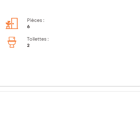
Pièces
:
6
Toilettes
:
2
ar ses beaux volumes, son charme et son cadre exceptionnel.