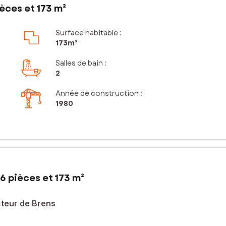
èces et 173 m²
Surface habitable :
173m²
Salles de bain
:
2
Année de construction :
1980
6 pièces et 173 m²
cteur de Brens
tte superbe villa d’environ 173 m² habitables saura vous séduire p