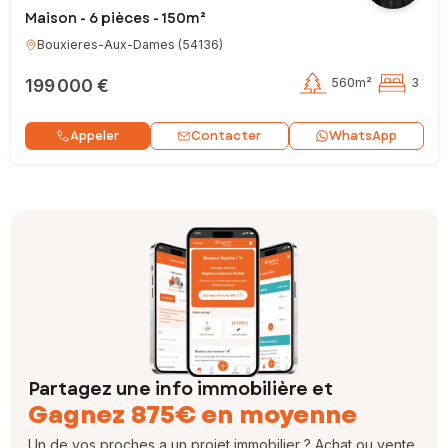
Maison - 6 pièces - 150m²
Bouxieres-Aux-Dames
(
54136
)
199 000 €
560m²
3
Contacter
Appeler
WhatsApp
Partagez une info immobilière et
Gagnez 875€ en moyenne
Un de vos proches a un projet immobilier ? Achat ou vente,