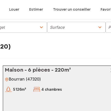
Louer
Estimer
Trouver un conseiller
Favor
chevron_right
chevron_right
get
Surface
P
320)
Maison - 6 pièces - 220m²
Bourran
(
47320
)
5 126m²
4 chambres