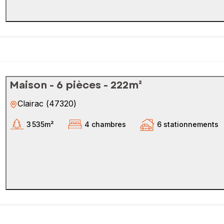
Maison - 6 pièces - 222m²
Clairac
(
47320
)
3 535m²
4 chambres
6 stationnements