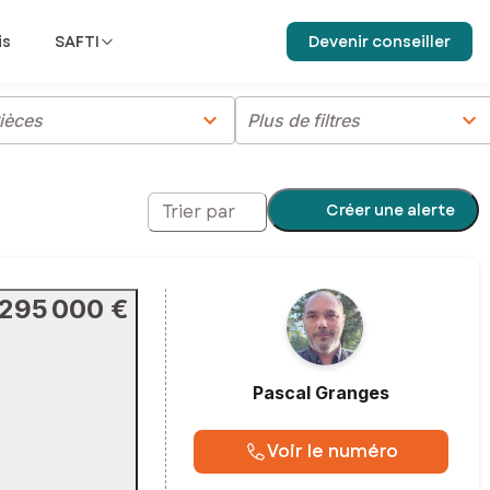
is
SAFTI
Devenir conseiller
chevron_right
chevron_right
ièces
Plus de filtres
Créer une alerte
Trier par
295 000 €
Pascal
Granges
Voir le numéro