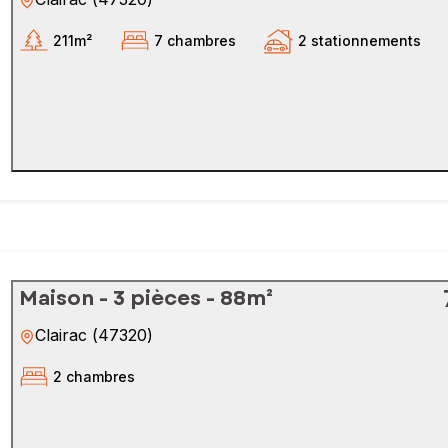
211m²
7 chambres
2 stationnements
Maison - 3 pièces - 88m²
Clairac
(
47320
)
2 chambres