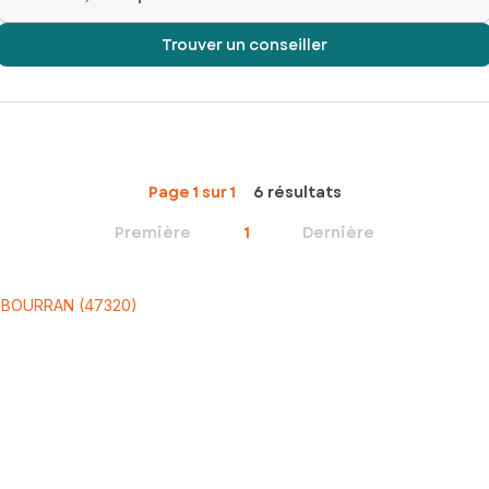
Trouver un conseiller
Page 1 sur 1
6 résultats
Première
1
Dernière
à BOURRAN (47320)