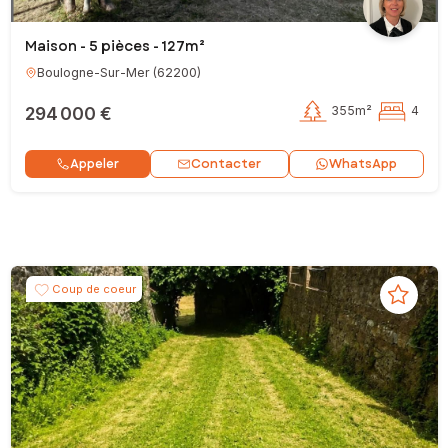
Maison - 5 pièces - 127m²
Boulogne-Sur-Mer
(
62200
)
294 000 €
355m²
4
Contacter
Appeler
WhatsApp
Coup de coeur