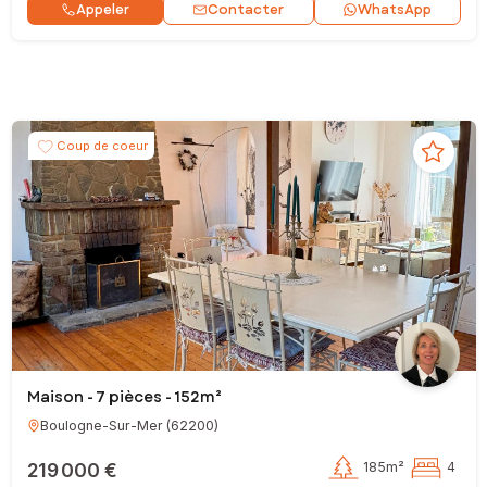
Contacter
Appeler
WhatsApp
Coup de coeur
Maison - 7 pièces - 152m²
Boulogne-Sur-Mer
(
62200
)
219 000 €
185m²
4