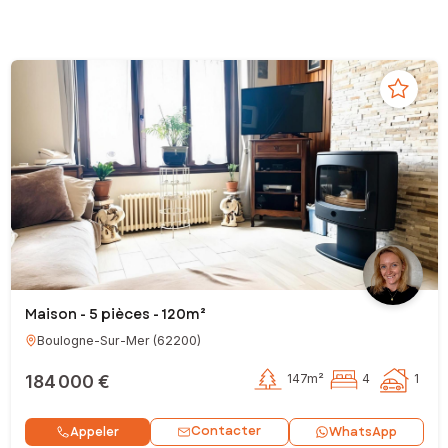
Maison - 5 pièces - 120m²
Boulogne-Sur-Mer
(
62200
)
184 000 €
147m²
4
1
Contacter
Appeler
WhatsApp