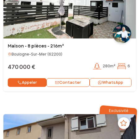
Maison - 8 pièces - 216m²
Boulogne-Sur-Mer
(
62200
)
470 000 €
280m²
6
Contacter
Appeler
WhatsApp
Exclusivité