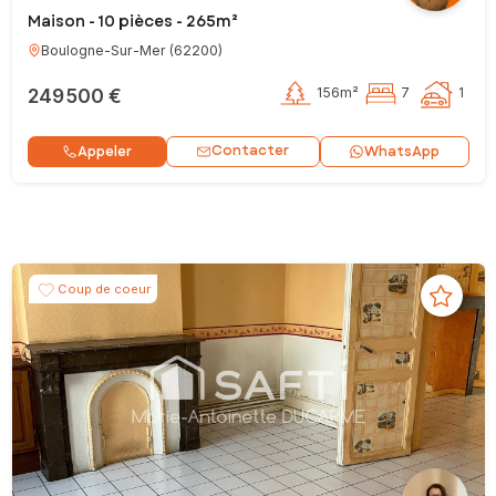
Maison - 10 pièces - 265m²
Boulogne-Sur-Mer
(
62200
)
249 500 €
156m²
7
1
Contacter
Appeler
WhatsApp
Coup de coeur