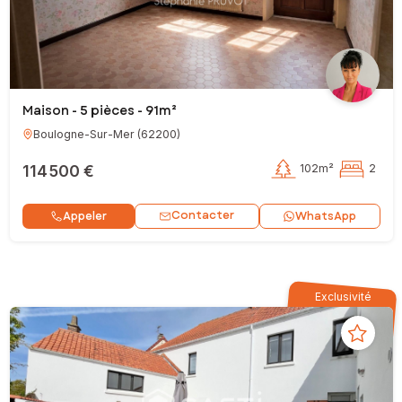
Maison - 5 pièces - 91m²
Boulogne-Sur-Mer
(
62200
)
114 500 €
102m²
2
Contacter
Appeler
WhatsApp
Exclusivité