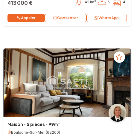
413 000 €
421m²
5
4
Contacter
Appeler
WhatsApp
Maison - 5 pièces - 99m²
Boulogne-Sur-Mer
(
62200
)