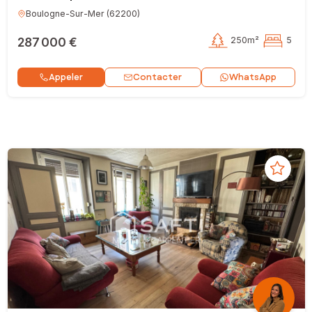
Boulogne-Sur-Mer
(
62200
)
287 000 €
250m²
5
Contacter
Appeler
WhatsApp