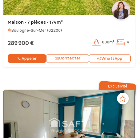
Maison - 7 pièces - 174m²
Boulogne-Sur-Mer
(
62200
)
289 900 €
600m²
4
Contacter
Appeler
WhatsApp
Exclusivité