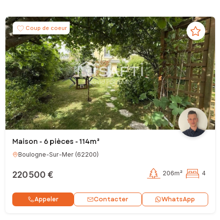
Coup de coeur
Maison - 6 pièces - 114m²
Boulogne-Sur-Mer
(
62200
)
220 500 €
206m²
4
Contacter
Appeler
WhatsApp