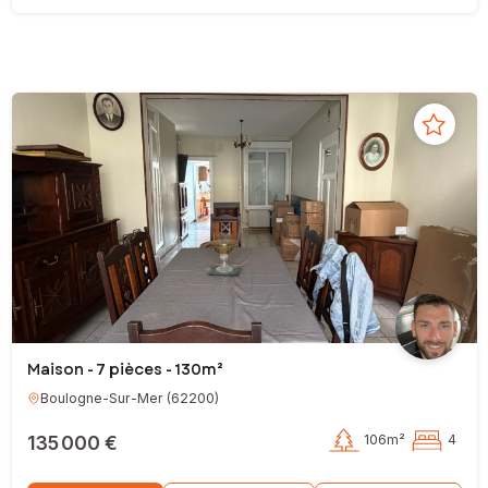
Maison - 7 pièces - 130m²
Boulogne-Sur-Mer
(
62200
)
135 000 €
106m²
4