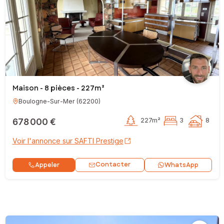
Maison - 8 pièces - 227m²
Boulogne-Sur-Mer
(
62200
)
678 000 €
227m²
3
8
Voir l'annonce sur SAFTI Prestige
Contacter
Appeler
WhatsApp