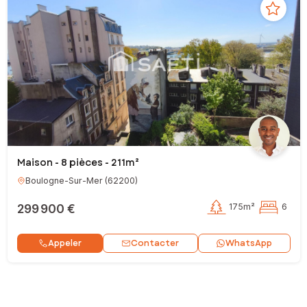
Maison - 8 pièces - 211m²
Boulogne-Sur-Mer
(
62200
)
299 900 €
175m²
6
Contacter
Appeler
WhatsApp