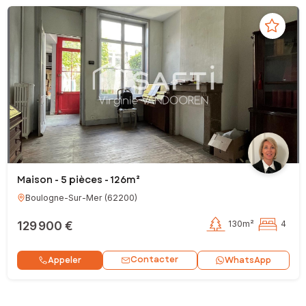
Maison - 5 pièces - 126m²
Boulogne-Sur-Mer
(
62200
)
129 900 €
130m²
4
Contacter
Appeler
WhatsApp