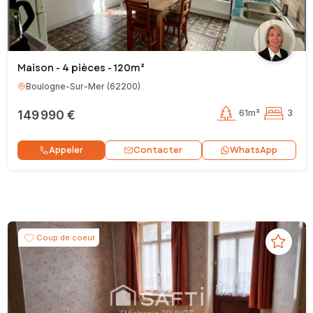
Maison - 4 pièces - 120m²
Boulogne-Sur-Mer
(
62200
)
149 990 €
61m²
3
Contacter
Appeler
WhatsApp
Coup de coeur