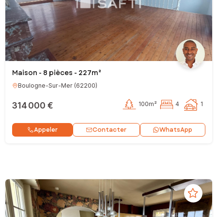
Maison - 8 pièces - 227m²
Boulogne-Sur-Mer
(
62200
)
314 000 €
100m²
4
1
Contacter
Appeler
WhatsApp