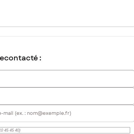
atriculé au RSAC de Bordeaux sous le numéro 881286389
recontacté :