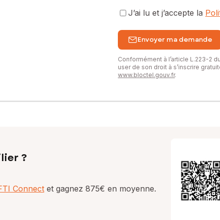
J’ai lu et j’accepte la
Pol
Envoyer ma demande
Conformément à l’article L.223-2 
user de son droit à s’inscrire gratu
www.bloctel.gouv.fr
.
lier ?
AFTI Connect
et gagnez 875€ en moyenne.