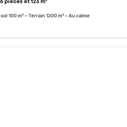
6 pièces et 123 m²
-sol 100 m² – Terrain 1200 m² – Au calme
ne impasse, venez découvrir cette maison traditionnelle d’environ 
isine indépendante.
d'une salle d'eau.
us de 100 m², offrant de nombreuses possibilités : garage, atelier
on 1200 m², parfaite pour les amoureux de nature, de jardin ou pour p
 tranquillité et espace.