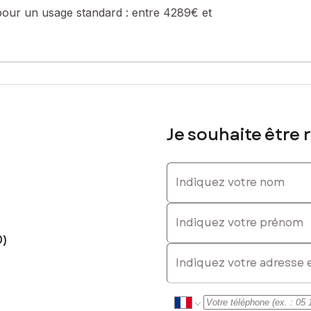
pour un usage standard :
entre 4289€ et
sé sont disponibles sur le site Géorisques : www.georisques.gouv.fr
 la valeur du bien hors honoraires
0676196, E-mail : audrey.ung@safti.fr - EI - Agent commercial imm
Je souhaite être 
Indiquez votre nom
Indiquez votre prénom
0)
E-mail