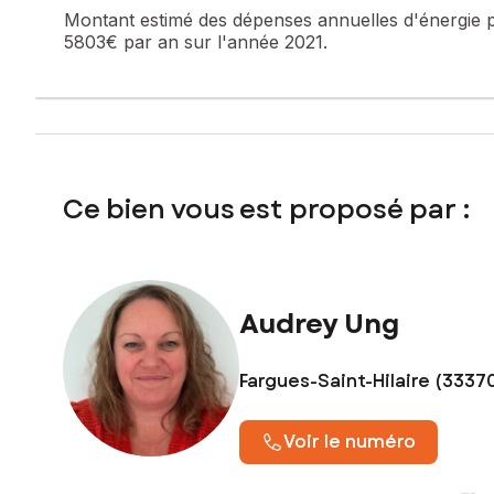
Montant estimé des dépenses annuelles d'énergie 
Les informations sur les risques auxquels ce bien est expo
5803€ par an sur l'année 2021.
Prix de vente honoraires d'agence inclus : 299 400 €
Prix de vente hors honoraires d'agence : 280 000 €
Honoraires charge acquéreur : 19 400 € soit 6,93 % TTC de
Contactez votre conseiller SAFTI : Audrey UNG, Tél. : 066
Ce bien vous est proposé par :
Audrey Ung
Fargues-Saint-Hilaire (3337
Voir le numéro