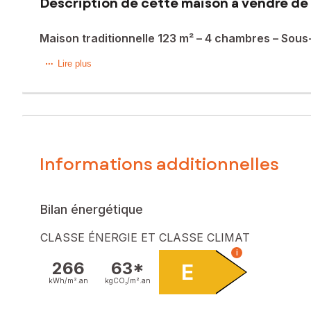
Description de cette maison à vendre de 
Maison traditionnelle 123 m² – 4 chambres – Sous
Dans un environnement très calme et bucolique, au fond d’u
Lire plus
Elle se compose de : d'un bel espace salon séjour, une cu
Le coin nuit dispose de 3 chambres, une salle d'eau.
En rez-de-jardin, vous disposerez d'une 4eme chambre et 
La maison bénéficie également d’un sous-sol complet de pl
Informations additionnelles
À l’extérieur, vous profiterez d’une belle parcelle d’envir
Les atouts :
Bilan énergétique
? Impasse très calme
CLASSE ÉNERGIE ET CLASSE CLIMAT
? Environnement verdoyant et bucolique
i
? Grand terrain
266
63*
E
? Sous-sol spacieux
kWh/m².
an
kgCO₂/m².
an
Maison idéale pour une famille ou pour ceux qui recherchent