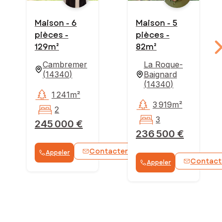
Maison - 6
Maison - 5
pièces -
pièces -
129m²
82m²
Cambremer
La Roque-
(
14340
)
Baignard
(
14340
)
1 241m²
3 919m²
2
3
245 000 €
236 500 €
Contacter
Appeler
WhatsApp
Contact
Appeler