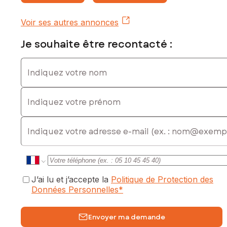
de la valeur du bien hors honoraires
Contactez votre conseiller SAFTI : Hélène CUMANT, Tél. :
Voir ses autres annonces
06 14 41 37 10, E-mail : helene.cumant@safti.fr - EI - Agent
commercial immatriculé au RSAC de LISIEUX sous le numéro
Je souhaite être recontacté :
533 450 581
Indiquez votre nom
Indiquez votre prénom
E-mail
J’ai lu et j’accepte la
Politique de Protection des
Données Personnelles
*
Envoyer ma demande