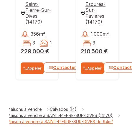
Saint-
Escures-
Pierre-Sur-
Sur-
Dives
Favieres
(
14170
)
(
14170
)
356m²
1 000m²
3
1
3
229 000 €
210 500 €
Contacter
Contact
Appeler
Appeler
WhatsApp
>
>
Maisons à vendre
Calvados (14)
>
Maisons à vendre à SAINT-PIERRE-SUR-DIVES (14170)
Maison à vendre à SAINT-PIERRE-SUR-DIVES de 94m²