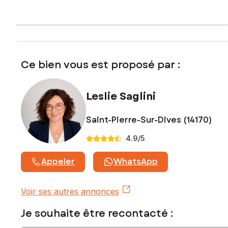
Contactez votre conseiller SAFTI : Leslie SAGLINI, Tél. :
0788706730, E-mail : leslie.saglini@safti.fr - EI - Agent
commercial immatriculé au RSAC de Lisieux sous le numéro
833 570 112
Ce bien vous est proposé par :
Leslie Saglini
Saint-Pierre-Sur-Dives (14170)
4.9
/5
Appeler
WhatsApp
Voir ses autres annonces
Je souhaite être recontacté :