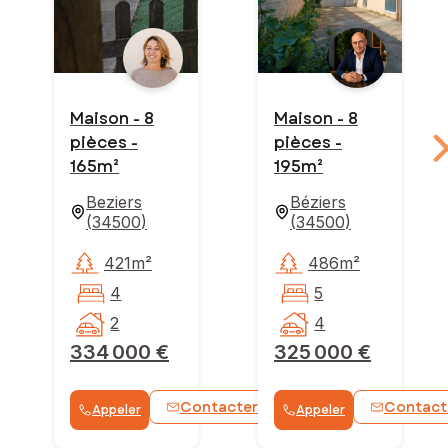
Maison - 8
Maison - 8
pièces -
pièces -
165m²
195m²
Beziers
Béziers
(
34500
)
(
34500
)
421m²
486m²
4
5
2
4
334 000 €
325 000 €
Contacter
Contact
Appeler
Appeler
WhatsApp