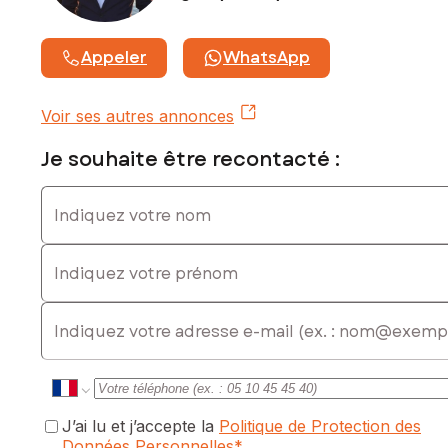
Prix de vente : 345 000 €
Honoraires charge vendeur
Appeler
WhatsApp
Contactez votre conseiller SAFTI : Adrien OUSTRY, Tél. :
0601079457, E-mail : adrien.oustry@safti.fr - EI - Agent
commercial immatriculé au RSAC de Béziers sous le numéro
Voir ses autres annonces
941047433
Je souhaite être recontacté :
Indiquez votre nom
Indiquez votre prénom
E-mail
J’ai lu et j’accepte la
Politique de Protection des
Données Personnelles
*