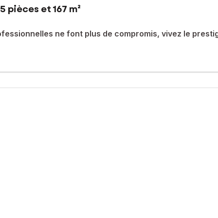
5 pièces et 167 m²
ofessionnelles ne font plus de compromis, vivez le prest
nce de l’ancien.Laissez-vous accueillir par des carreaux de cimen
eminée en marbre. Profitez de 3 belles chambres et d’un potentiel
 rue située sur un axe ultra-passant. Bénéficiez d’un confort optima
l du bonheur familial.
eaux photovoltaïques intégrés non négligeable mais aussi si vous lo
activité ou votre futur locataire.
ent locatif mixte : tout est possible ici.
e visite dès aujourd’hui !
sé sont disponibles sur le site Géorisques : www.georisques.gouv.fr