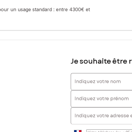
. : 0665515379, E-mail : valerie.debuiselle@safti.fr - EI - Agent co
pour un usage standard :
entre 4300€ et
Je souhaite être 
Indiquez votre nom
Indiquez votre prénom
E-mail