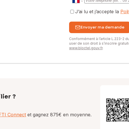
J’ai lu et j’accepte la
Pol
Envoyer ma demande
Conformément à l’article L.223-2 
user de son droit à s’inscrire gratu
www.bloctel.gouv.fr
.
lier ?
AFTI Connect
et gagnez 875€ en moyenne.