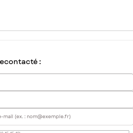
mmercial immatriculé au RSAC de Arras sous le numéro 829 363 795
recontacté :