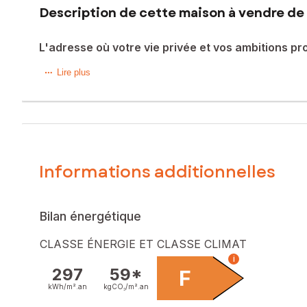
Description de cette maison à vendre de 
L'adresse où votre vie privée et vos ambitions pr
cette magnifique demeure de 1922 vous séduira par l’éléga
Lire plus
uniques sous une verrière d’exception et au coin d’une ch
Côté Pro : Une visibilité stratégique.
Propulsez votre cabinet ou commerce grâce à une vitrine sur
vos clients.
Un espace indépendant pour séparer physiquement le travai
Informations additionnelles
Le plus ? Ce bien peut travailler pour vous grâce aux pann
l'habitation avec son passage sur le côté
Réduisez vos charges en imputant la taxe foncière sur votre 
Habitation de charme, siège social d'exception ou investissem
Bilan énergétique
Ne choisissez plus entre confort et carrière. Demandez votr
CLASSE ÉNERGIE ET CLASSE CLIMAT
Les informations sur les risques auxquels ce bien est expo
i
297
59*
F
Prix de vente : 425 000 €
kWh/m².
an
kgCO₂/m².
an
Honoraires charge vendeur