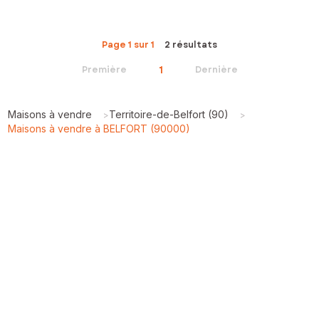
Page 1 sur 1
2 résultats
1
Première
Dernière
Maisons à vendre
Territoire-de-Belfort (90)
>
>
Maisons à vendre à BELFORT (90000)