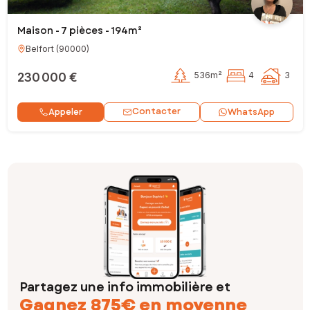
Maison - 7 pièces - 194m²
Belfort
(
90000
)
230 000 €
536m²
4
3
Contacter
Appeler
WhatsApp
Partagez une info immobilière et
Gagnez 875€ en moyenne