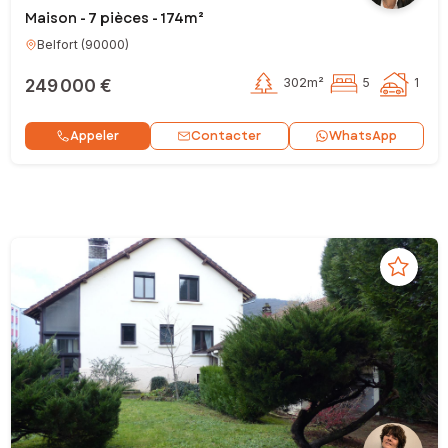
Maison - 7 pièces - 174m²
Belfort
(
90000
)
249 000 €
302m²
5
1
Contacter
Appeler
WhatsApp