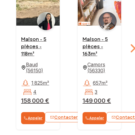
Maison - 5
Maison - 5
pièces -
pièces -
118m²
163m²
Baud
Camors
(
56150
)
(
56330
)
1 825m²
657m²
4
3
158 000 €
149 000 €
Contacter
Contact
Appeler
Appeler
WhatsApp