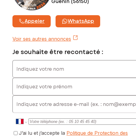
Guenin (56150)
exposé sont disponibles sur le site Géorisques :
www.georisques.gouv.fr
Prix de vente : 150 000 €
Appeler
WhatsApp
Honoraires charge vendeur
Contactez votre conseiller SAFTI : Fabrice LE CORVIC, Tél. :
Voir ses autres annonces
06 16 50 63 21, E-mail : fabrice.lecorvic@safti.fr - EI - Agent
commercial immatriculé au RSAC de Lorient sous le numéro
Je souhaite être recontacté :
922 247 960
Indiquez votre nom
Indiquez votre prénom
E-mail
J’ai lu et j’accepte la
Politique de Protection des