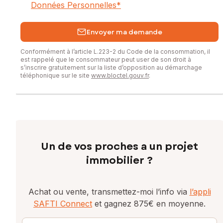
Données Personnelles
*
Envoyer ma demande
Conformément à l’article L.223-2 du Code de la consommation, il
est rappelé que le consommateur peut user de son droit à
s’inscrire gratuitement sur la liste d’opposition au démarchage
téléphonique sur le site
www.bloctel.gouv.fr
.
Un de vos proches a un projet
immobilier ?
Achat ou vente, transmettez-moi l’info via
l’appli
SAFTI Connect
et gagnez 875€ en moyenne.