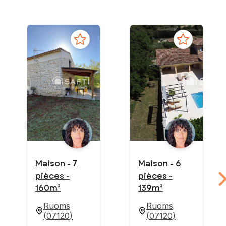
Maison - 7
Maison - 6
pièces -
pièces -
160m²
139m²
Ruoms
Ruoms
(
07120
)
(
07120
)