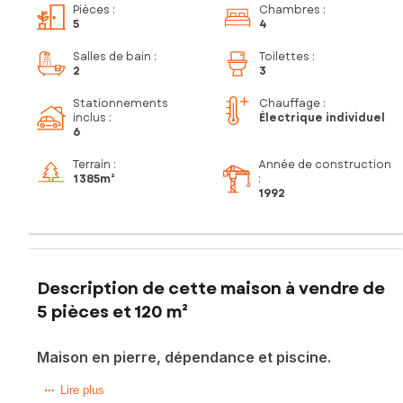
Pièces
:
Chambres
:
5
4
Salles de bain
:
Toilettes
:
2
3
Stationnements
Chauffage :
inclus
:
Électrique individuel
6
Terrain :
Année de construction
1 385m²
:
1992
Description de cette maison à vendre de
5 pièces et 120 m²
Maison en pierre, dépendance et piscine.
Située à Balazuc (07120), cette propriété bénéficie d'un
Lire plus