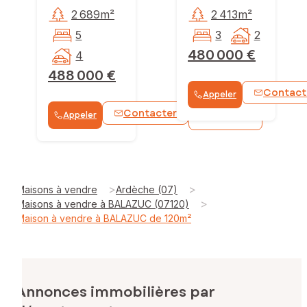
2 689m²
2 413m²
5
3
2
480 000 €
4
488 000 €
Contact
Appeler
Contacter
Appeler
WhatsApp
>
>
Maisons à vendre
Ardèche (07)
>
Maisons à vendre à BALAZUC (07120)
Maison à vendre à BALAZUC de 120m²
Annonces immobilières par