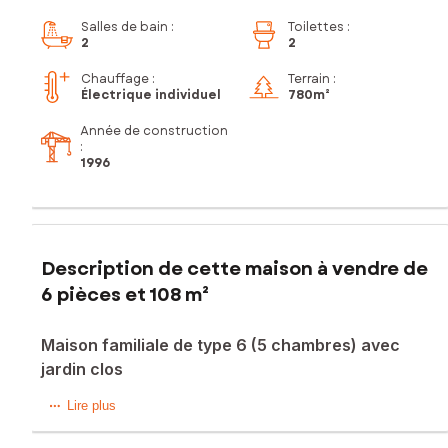
Salles de bain
:
Toilettes
:
2
2
Chauffage :
Terrain :
Électrique individuel
780m²
Année de construction
:
1996
Description de cette maison à vendre de
6 pièces et 108 m²
Maison familiale de type 6 (5 chambres) avec
jardin clos
Située dans la charmante commune d'Astillé (53230), cette
Lire plus
maison offre un cadre de vie paisible, idéal pour les
familles. Nichée sur une parcelle de 780 m², elle bénéficie