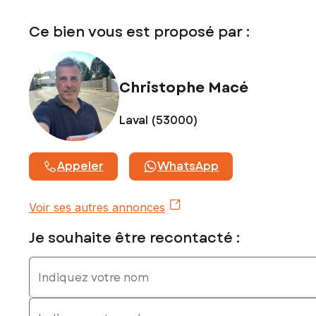
www.georisques.gouv.fr
Ce bien vous est proposé par :
Prix de vente : 235 000 €
Honoraires charge vendeur
Contactez votre conseiller SAFTI : Christophe MACÉ, Tél. :
Christophe Macé
0615215755, E-mail : christophe.mace@safti.fr - EI - Agent
commercial immatriculé au RSAC de LAVAL sous le numéro
Laval (53000)
809 195 720
Appeler
WhatsApp
Voir ses autres annonces
Je souhaite être recontacté :
Indiquez votre nom
Indiquez votre prénom