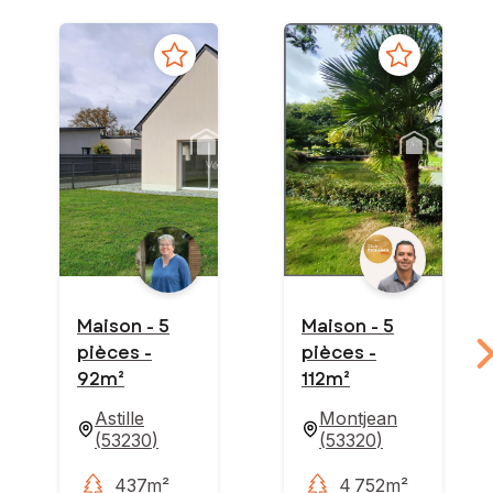
Maison - 5
Maison - 5
pièces -
pièces -
92m²
112m²
Astille
Montjean
(
53230
)
(
53320
)
437m²
4 752m²