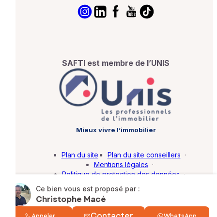
SAFTI est membre de l’UNIS
Mieux vivre l’immobilier
Plan du site
·
Plan du site conseillers
·
Mentions légales
·
Politique de protection des données
·
Barème d'honoraires
·
Paramétrer mes cookies
Ce bien vous est proposé par :
Christophe Macé
© SAFTI 2026. Tous droits réservés.
Contacter
Appeler
WhatsApp