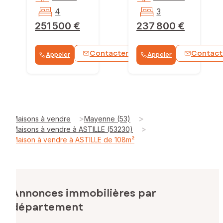
4
3
251 500 €
237 800 €
Contacter
Contact
Appeler
Appeler
WhatsApp
>
>
Maisons à vendre
Mayenne (53)
>
Maisons à vendre à ASTILLE (53230)
Maison à vendre à ASTILLE de 108m²
Annonces immobilières par
département