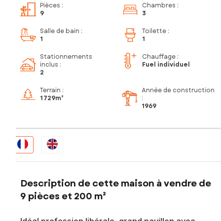
Pièces
:
Chambres
:
9
3
Salle de bain
:
Toilette
:
1
1
Stationnements
Chauffage :
inclus
:
Fuel individuel
2
Terrain :
Année de construction
1 729m²
:
1969
Description de cette maison à vendre de
9 pièces et 200 m²
Idéal profession libérale, grand pavillon avec