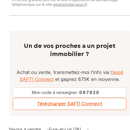
téléphonique sur le site
www.bloctel.gouv.fr
.
Un de vos proches a un projet
immobilier ?
Achat ou vente, transmettez-moi l’info via
l’appli
SAFTI Connect
et gagnez 875€ en moyenne.
Mon code à renseigner :
067920
Télécharger SAFTI Connect
>
>
Maisons à vendre
Eure-et-Loir (28)