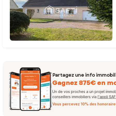
Partagez une info immobil
Gagnez 875€ en m
Un de vos proches a un projet immobil
conseillers immobiliers via
l'appli SA
Vous percevez 10% des honoraires 