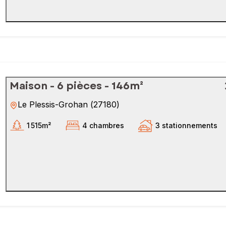
Maison - 6 pièces - 146m²
Le Plessis-Grohan
(
27180
)
1 515m²
4 chambres
3 stationnements