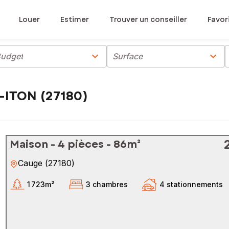
Louer
Estimer
Trouver un conseiller
Favor
chevron_right
chevron_right
udget
Surface
-ITON (27180)
Maison - 4 pièces - 86m²
Cauge
(
27180
)
1 723m²
3 chambres
4 stationnements