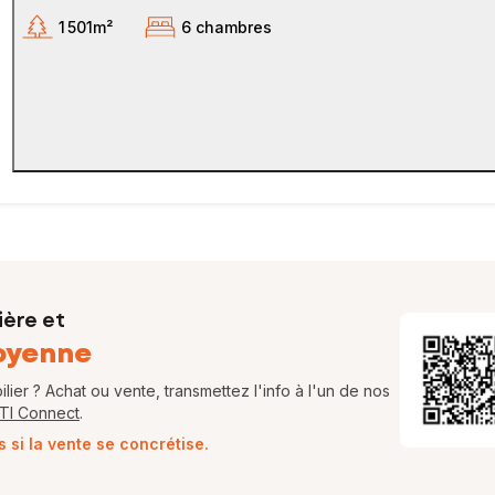
1 501m²
6 chambres
ière et
oyenne
ier ? Achat ou vente, transmettez l'info à l'un de nos
FTI Connect
.
si la vente se concrétise.