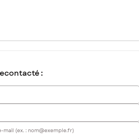
recontacté :
ent commercial immatriculé au RSAC de Dunkerque sous le numéro