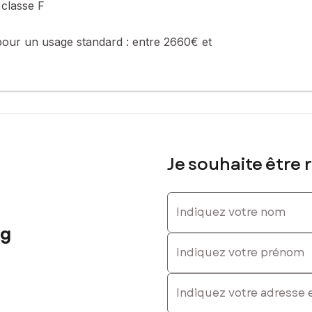
classe F
pour un usage standard :
entre 2660€ et
ous ressemble vraiment, sans compromis.
 de cœur !
Je souhaite être 
sé sont disponibles sur le site Géorisques : www.georisques.gouv.fr
Indiquez votre nom
ng
. : 06 74 55 97 27, E-mail : sandrine.chassaing@safti.fr - EI - Ag
Indiquez votre prénom
E-mail