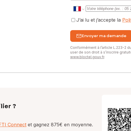
J’ai lu et j’accepte la
Pol
Envoyer ma demande
Conformément à l’article L.223-2 
user de son droit à s’inscrire gratu
www.bloctel.gouv.fr
.
lier ?
AFTI Connect
et gagnez 875€ en moyenne.