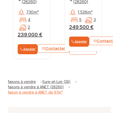
(
28260
)
(
28260
)
730m²
1 526m²
4
5
3
249 500 €
2
239 000 €
Contact
Appeler
Contacter
Appeler
WhatsApp
>
>
Maisons à vendre
Eure-et-Loir (28)
>
Maisons à vendre à ANET (28260)
Maison à vendre à ANET de 97m²