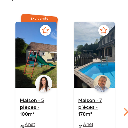
Exclusivité
Maison - 5
Maison - 7
pièces -
pièces -
100m²
178m²
Anet
Anet