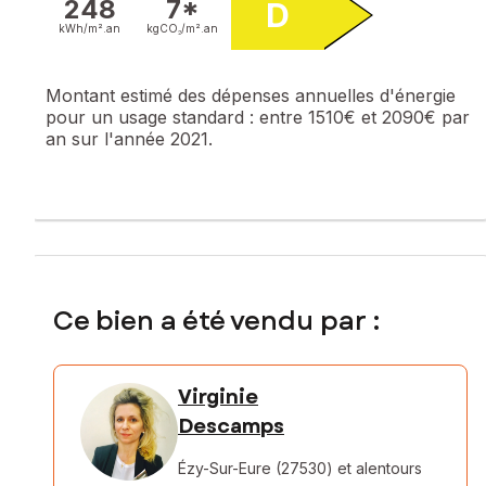
248
7*
D
kWh/m².
an
kgCO₂/m².
an
Montant estimé des dépenses annuelles d'énergie
pour un usage standard :
entre 1510€ et 2090€ par
an sur l'année 2021.
Ce bien a été vendu par :
Virginie
Descamps
Ézy-Sur-Eure (27530)
et alentours