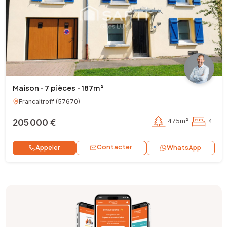
Maison - 7 pièces - 187m²
Francaltroff
(
57670
)
205 000 €
475m²
4
Contacter
Appeler
WhatsApp