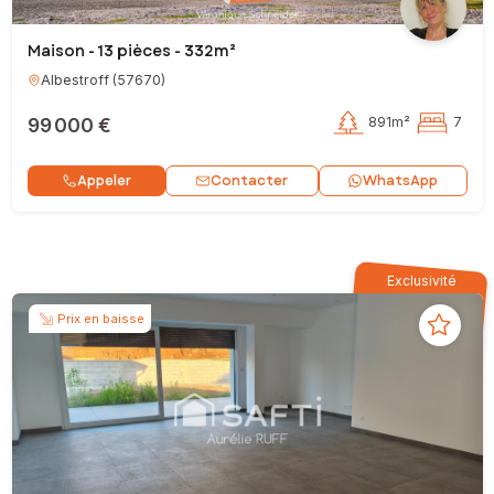
Maison - 13 pièces - 332m²
Albestroff
(
57670
)
99 000 €
891m²
7
Contacter
Appeler
WhatsApp
Exclusivité
Prix en baisse