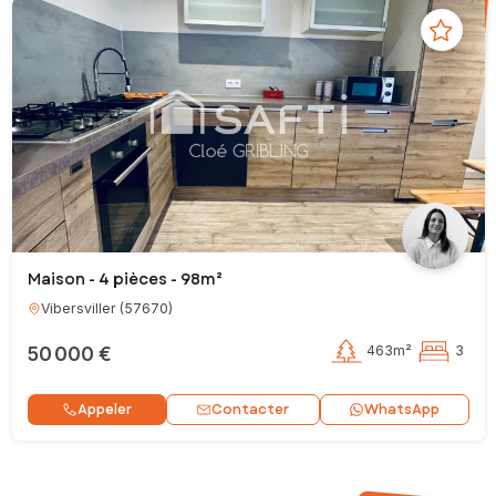
Maison - 4 pièces - 98m²
Vibersviller
(
57670
)
50 000 €
463m²
3
Contacter
Appeler
WhatsApp