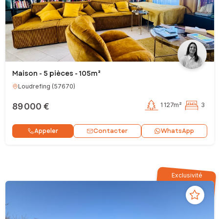
Maison - 5 pièces - 105m²
Loudrefing
(
57670
)
89 000 €
1 127m²
3
Contacter
Appeler
WhatsApp
Exclusivité