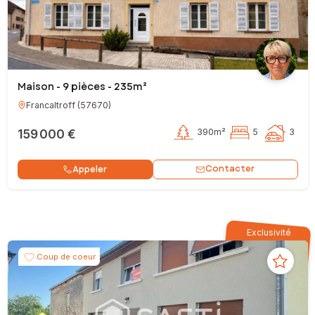
Maison - 9 pièces - 235m²
Francaltroff
(
57670
)
159 000 €
390m²
5
3
Contacter
Appeler
Exclusivité
Coup de coeur