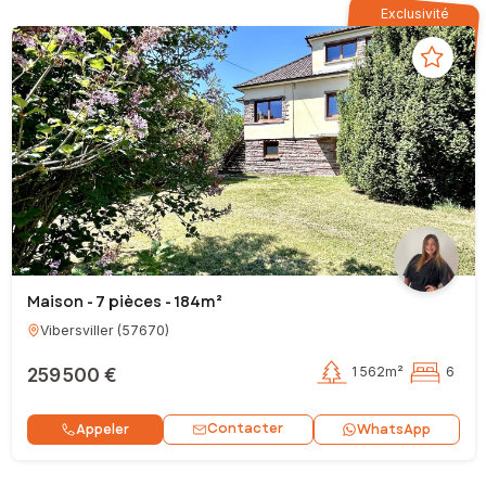
Exclusivité
Maison - 7 pièces - 184m²
Vibersviller
(
57670
)
259 500 €
1 562m²
6
Contacter
Appeler
WhatsApp