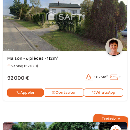
Maison - 6 pièces - 112m²
Nebing
(
57670
)
92 000 €
1 675m²
5
Contacter
Appeler
WhatsApp
Exclusivité