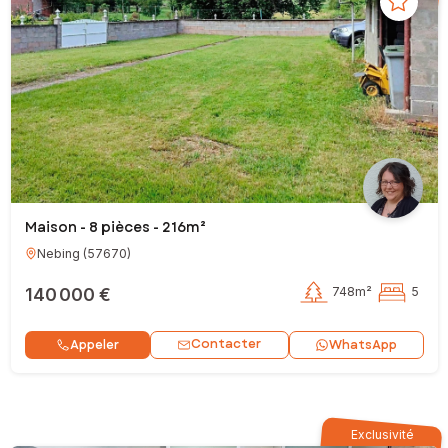
Maison - 8 pièces - 216m²
Nebing
(
57670
)
140 000 €
748m²
5
Contacter
Appeler
WhatsApp
Exclusivité