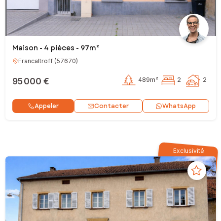
Maison - 4 pièces - 97m²
Francaltroff
(
57670
)
95 000 €
489m²
2
2
Contacter
Appeler
WhatsApp
Exclusivité