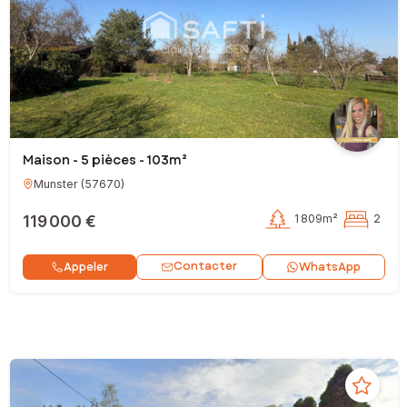
Maison - 5 pièces - 103m²
Munster
(
57670
)
119 000 €
1 809m²
2
Contacter
Appeler
WhatsApp