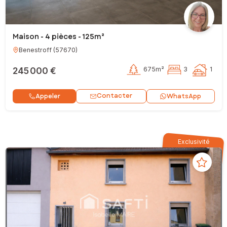
Maison - 4 pièces - 125m²
Benestroff
(
57670
)
245 000 €
675m²
3
1
Contacter
Appeler
WhatsApp
Exclusivité