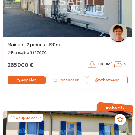
Maison - 7 pièces - 190m²
Francaltroff
(
57670
)
265 000 €
1 063m²
5
Contacter
Appeler
WhatsApp
Exclusivité
Coup de coeur