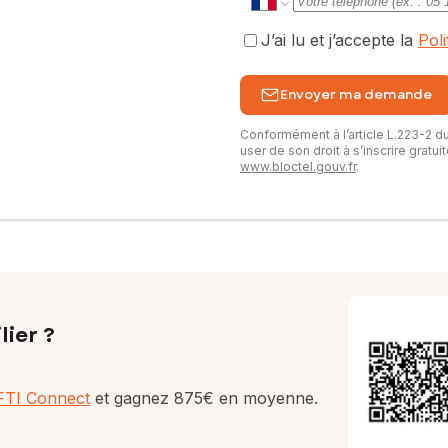
J’ai lu et j’accepte la
Pol
Envoyer ma demande
Conformément à l’article L.223-2 
user de son droit à s’inscrire gratu
www.bloctel.gouv.fr
.
lier ?
AFTI Connect
et gagnez 875€ en moyenne.