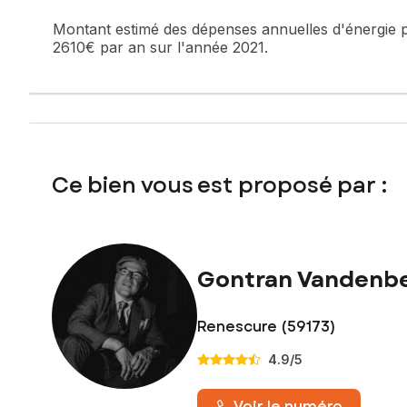
Prix de vente hors honoraires d'agence : 236 000 €
Montant estimé des dépenses annuelles d'énergie 
Honoraires charge acquéreur : 11 000 € soit 4,66 % TTC de
2610€ par an sur l'année 2021.
Contactez votre conseiller SAFTI : Gontran VANDENBERGHE,
numéro 852 031 343
Ce bien vous est proposé par :
Gontran Vandenb
Renescure (59173)
4.9
/5
Voir le numéro