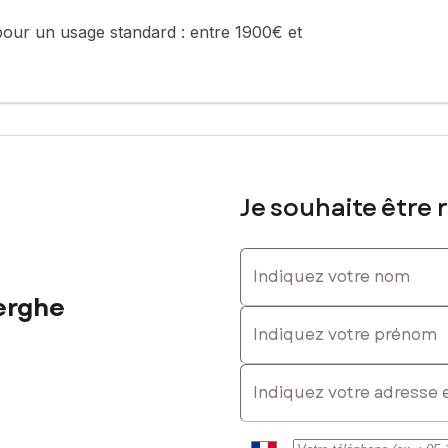
pour un usage standard :
entre 1900€ et
 la valeur du bien hors honoraires
 Tél. : 06 62 04 71 77, E-mail : gontran.vandenberghe@safti.fr - 
Je souhaite être 
Indiquez votre nom
erghe
Indiquez votre prénom
E-mail