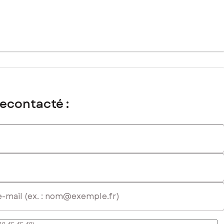
EI - Agent commercial immatriculé au RSAC de DUNKERQUE sous le
recontacté :