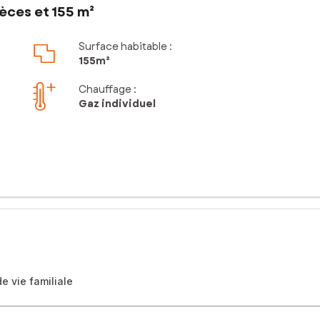
èces et 155 m²
Surface habitable :
155m²
Chauffage :
Gaz individuel
e vie familiale