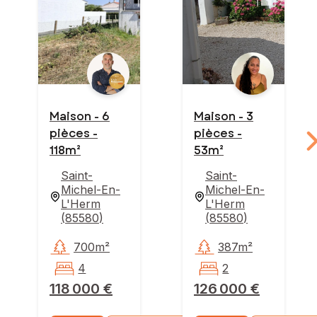
Maison - 6
Maison - 3
pièces -
pièces -
118m²
53m²
Saint-
Saint-
Michel-En-
Michel-En-
L'Herm
L'Herm
(
85580
)
(
85580
)
700m²
387m²
4
2
118 000 €
126 000 €