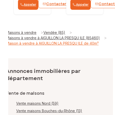
Contacter
Contact
Appeler
Appeler
WhatsApp
>
>
Maisons à vendre
Vendée (85)
>
Maisons à vendre à AIGUILLON LA PRESQU ILE (85460)
Maison à vendre à AIGUILLON LA PRESQU ILE de 40m²
Annonces immobilières par
département
Vente de maisons
Vente maisons Nord (59)
Vente maisons Bouches-du-Rhône (13)