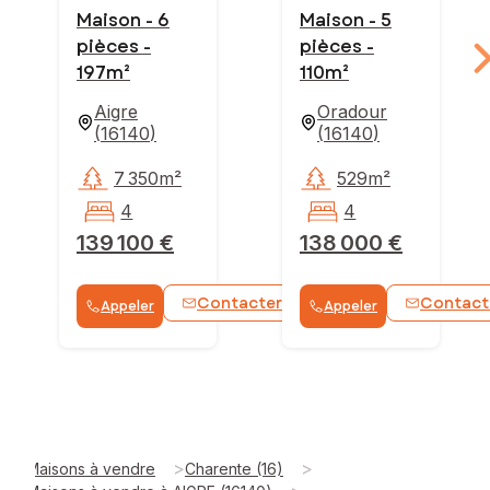
Maison - 6
Maison - 5
pièces -
pièces -
197m²
110m²
Aigre
Oradour
(
16140
)
(
16140
)
7 350m²
529m²
4
4
139 100 €
138 000 €
Contacter
Contact
Appeler
Appeler
WhatsApp
>
>
Maisons à vendre
Charente (16)