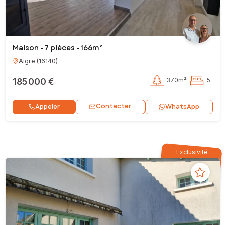
Maison - 7 pièces - 166m²
Aigre
(
16140
)
185 000 €
370m²
5
Contacter
Appeler
WhatsApp
Exclusivité