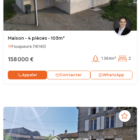
Maison - 4 pièces - 103m²
Fouqueure
(
16140
)
158 000 €
1 364m²
2
Contacter
Appeler
WhatsApp