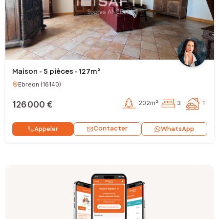
Maison - 5 pièces - 127m²
Ebreon
(
16140
)
126 000 €
202m²
3
1
Contacter
Appeler
WhatsApp