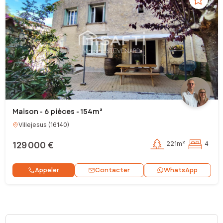
Maison - 6 pièces - 154m²
Villejesus
(
16140
)
129 000 €
221m²
4
Contacter
Appeler
WhatsApp