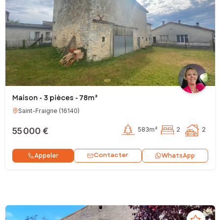
Maison - 3 pièces - 78m²
Saint-Fraigne
(
16140
)
55 000 €
583m²
2
2
Contacter
Appeler
WhatsApp