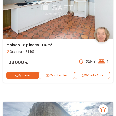
Maison - 5 pièces - 110m²
Oradour
(
16140
)
138 000 €
529m²
4
Contacter
Appeler
WhatsApp