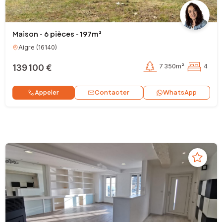
Maison - 6 pièces - 197m²
Aigre
(
16140
)
139 100 €
7 350m²
4
Contacter
Appeler
WhatsApp