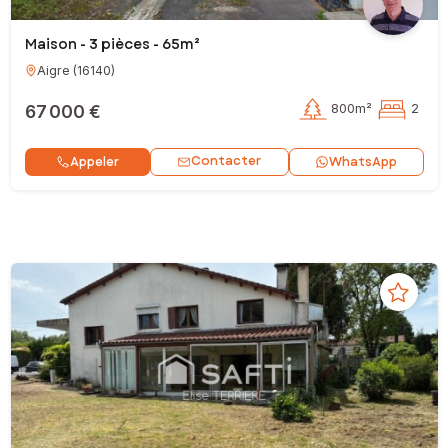
Maison - 3 pièces - 65m²
Aigre
(
16140
)
67 000 €
800m²
2
Contacter
Appeler
WhatsApp