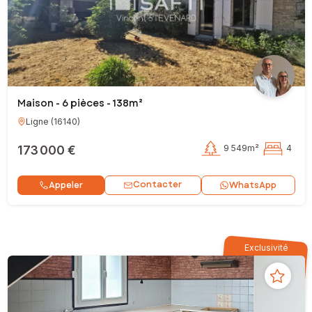
Maison - 6 pièces - 138m²
Ligne
(
16140
)
173 000 €
9 549m²
4
Contacter
Appeler
WhatsApp
Exclusivité