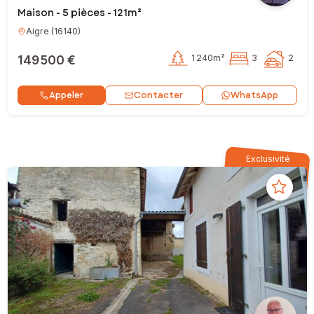
Maison - 5 pièces - 121m²
Aigre
(
16140
)
149 500 €
1 240m²
3
2
Contacter
Appeler
WhatsApp
Exclusivité