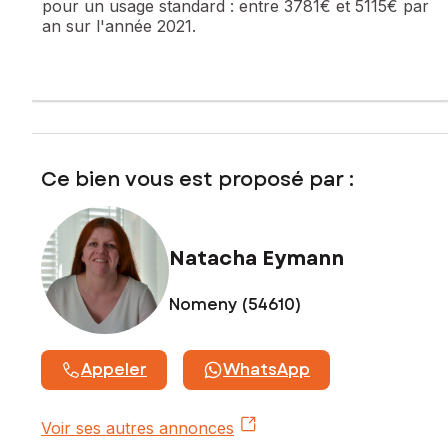
pour un usage standard :
entre 3781€ et 5115€ par
exposé sont disponibles sur le site Géorisques :
an sur l'année 2021.
www.georisques.gouv.fr
Prix de vente : 99 000 €
Honoraires charge vendeur
Contactez votre conseiller SAFTI : Natacha EYMANN, Tél. :
06 44 11 06 17, E-mail : natacha.eymann@safti.fr - EI - Agent
commercial immatriculé au RSAC de NANCY sous le numéro
Ce bien vous est proposé par :
833 537 921
Natacha Eymann
Nomeny (54610)
Appeler
WhatsApp
Voir ses autres annonces