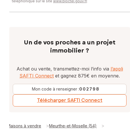
téléphonique sur le site
www.bloctel.gouv.fr
.
Un de vos proches a un projet
immobilier ?
Achat ou vente, transmettez-moi l’info via
l’appli
SAFTI Connect
et gagnez 875€ en moyenne.
Mon code à renseigner :
002798
Télécharger SAFTI Connect
>
>
Maisons à vendre
Meurthe-et-Moselle (54)