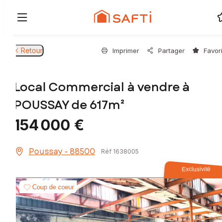
Retour
Imprimer
Partager
Favor
Local Commercial à vendre à
POUSSAY de 617m²
154 000 €
Poussay - 88500
Réf 1638005
Exclusivité
Coup de coeur