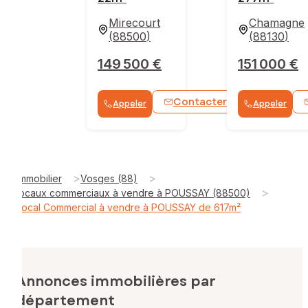
Mirecourt
Chamagne
(
88500
)
(
88130
)
149 500 €
151 000 €
Contacter
Appeler
Appeler
WhatsApp
>
>
Immobilier
Vosges (88)
>
locaux commerciaux à vendre à POUSSAY (88500)
Local Commercial à vendre à POUSSAY de 617m²
Annonces immobilières par
département