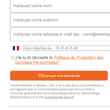
Indiquez votre nom
666,67 € TVA, soit 10 000 € TTC
Contactez votre conseiller SAFTI : Maurice JOUENNE, Tél. :
Indiquez votre prénom
06 71 97 75 80, E-mail : maurice.jouenne@safti.fr - EI -
Agent commercial immatriculé au RSAC de EPINAL sous le
numéro 832 192 496
E-mail
J’ai lu et j’accepte la
Politique de Protection des
Données Personnelles
*
Envoyer ma demande
Conformément à l’article L.223-2 du Code de la consommation, il
est rappelé que le consommateur peut user de son droit à
s’inscrire gratuitement sur la liste d’opposition au démarchage
téléphonique sur le site
www.bloctel.gouv.fr
.