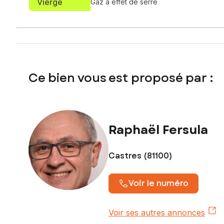
Vierge
Honoraires d'agence charge acquéreur : 4 000 € HT + 80
Gaz à effet de serre
Contactez votre conseiller SAFTI : Raphaël FERSULA, Tél. 
Ce bien vous est proposé par :
Raphaël Fersula
Castres (81100)
Voir le numéro
Voir ses autres annonces