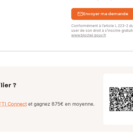
Envoyer ma demande
Conformément à l’article L.223-2 
user de son droit à s’inscrire gratu
www.bloctel.gouv.fr
.
lier ?
AFTI Connect
et gagnez 875€ en moyenne.