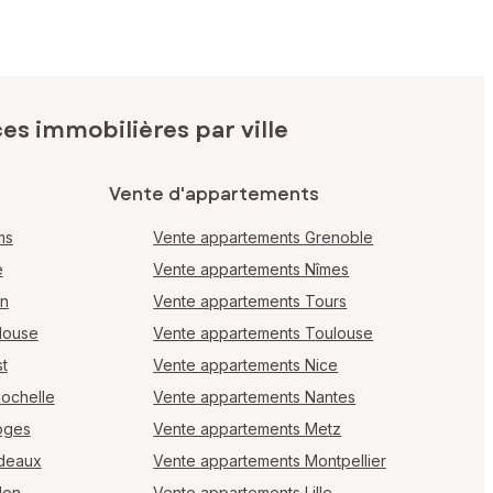
s immobilières par ville
Vente d'appartements
ms
Vente appartements Grenoble
e
Vente appartements Nîmes
en
Vente appartements Tours
louse
Vente appartements Toulouse
t
Vente appartements Nice
Rochelle
Vente appartements Nantes
oges
Vente appartements Metz
rdeaux
Vente appartements Montpellier
lon
Vente appartements Lille