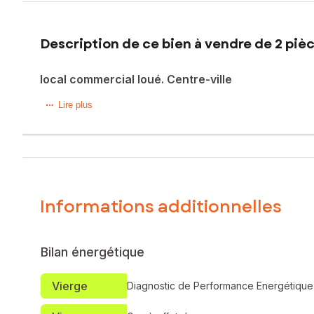
Description de ce bien à vendre de 2 pièc
local commercial loué. Centre-ville
ans l'hyper centre, à proximité d'un parking, ce local com
Lire plus
toilettes est entièrement rénovée. A l'arrière vous dispose
Le bien est actuellement loué 370€/mois+ charges .
Superbe affaire. Rentabilité garantie.
A visiter sans tarder!
Informations additionnelles
Le bien comprend 1 lot, et il est situé dans une coproprié
l'objet d'une procédure citée à l'article L. 721-1 du code de 
Bilan énergétique
Les informations sur les risques auxquels ce bien est expo
Vierge
Diagnostic de Performance Energétique
Prix de cession honoraires d’agence HT inclus : 35 000 €
Prix de cession hors honoraires d’agence : 31 000 €