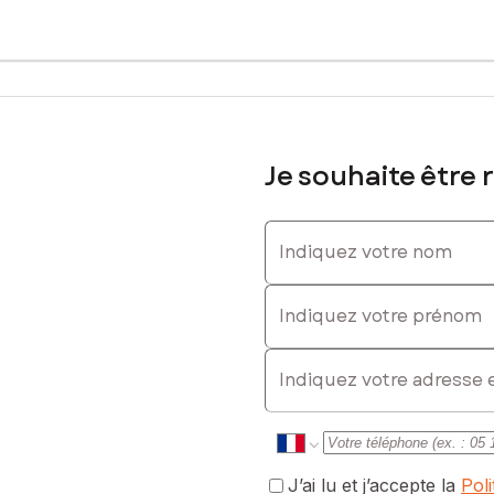
0 € TVA, soit 4 800 € TTC
: 0619266225, E-mail : raphael.fersula@safti.fr - EI - Agent commer
Je souhaite être 
Indiquez votre nom
Indiquez votre prénom
E-mail
J’ai lu et j’accepte la
Pol