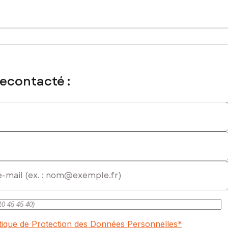
cial immatriculé au RSAC de CASTRES sous le numéro 482 519 410
recontacté :
itique de Protection des Données Personnelles
*