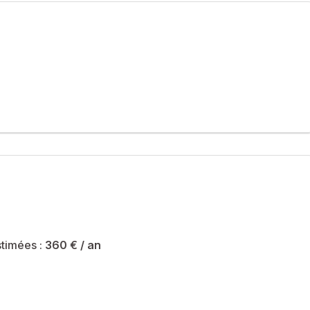
ête à de nombreuse utilisations. La partie professionnel avec
c toilettes.
é sont de 360 € et le syndicat des copropriétaires ne fait pas
timées :
360 €
/ an