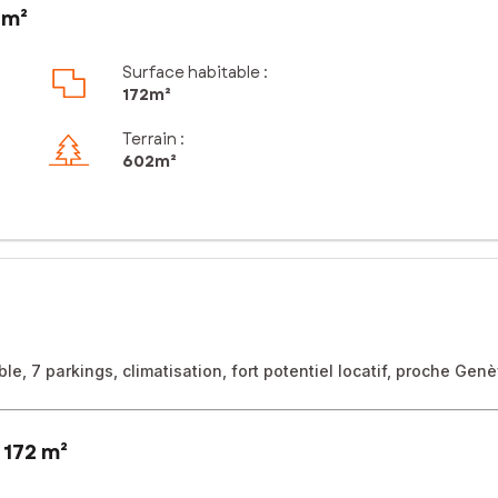
 m²
Surface habitable :
172m²
Terrain :
602m²
7 parkings, climatisation, fort potentiel locatif, proche Genè
 172 m²