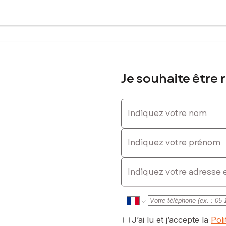
avaux lourds de restructuration.
es
cilitant la transformation en unités locatives autonomes.
ibués, et 3 pièces supplémentaires au 1er étage peuvent devenir :
uns (coworking, salle de sport, etc.).
Je souhaite être 
Indiquez votre nom
Indiquez votre prénom
E-mail
J’ai lu et j’accepte la
Pol