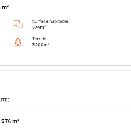
 m²
Surface habitable :
574m²
Terrain :
3 200m²
UTEE
 574 m²