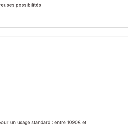
euses possibilités
ulti?usage – Poligny (39800)
ny, à 2 minutes de la gare et 4 minutes du centre?ville, offrant une 
e de 12 places de stationnement, d’une terrasse, d’un garage, d’une
lide et des volumes généreux, cet immeuble peut être reconfiguré 
pour un usage standard :
entre 1090€ et