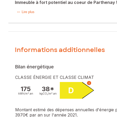
Immeuble à fort potentiel au coeur de Parthenay 
Venez découvrir dans le centre Parthenay cet immeuble à f
Lire plus
logement d' environ 62 m2, un atelier d 'environ 92,50 m2. 
Spécial investisseur.
N'hésitez pas appelez moi et allons le visiter ensemble !
Les informations sur les risques auxquels ce bien est expo
Informations additionnelles
Prix de vente : 237 000 €
Honoraires charge vendeur
Contactez votre conseiller SAFTI : Lilou FLINOIS, Tél. : 07 
Bilan énergétique
CLASSE ÉNERGIE ET CLASSE CLIMAT
i
175
38*
D
kWh/m².
an
kgCO₂/m².
an
Montant estimé des dépenses annuelles d'énergie 
3970€ par an sur l'année 2021.