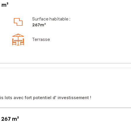
 m²
Surface habitable :
267m²
Terrasse
 lots avec fort potentiel d' investissement !
 267 m²