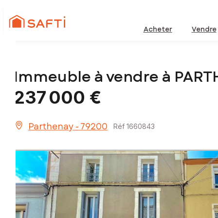
Acheter
Vendre
Immeuble à vendre à PART
237 000 €
Parthenay - 79200
Réf 1660843