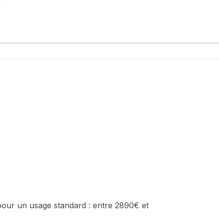
!
ort potentiel composé de 3 parties pour une surface totale d' env
Le tout sur un terrain de plus de 280 m2.
sé sont disponibles sur le site Géorisques : www.georisques.gouv.fr
87 13 61 90, E-mail : lilou.flinois@safti.fr - EI - Agent commercial 
pour un usage standard :
entre 2890€ et