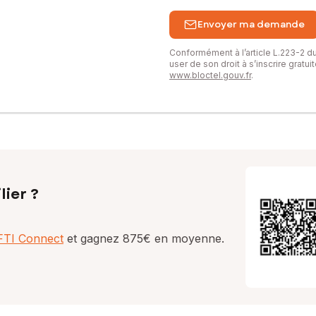
Envoyer ma demande
Conformément à l’article L.223-2 
user de son droit à s’inscrire gratu
www.bloctel.gouv.fr
.
lier ?
AFTI Connect
et gagnez 875€ en moyenne.