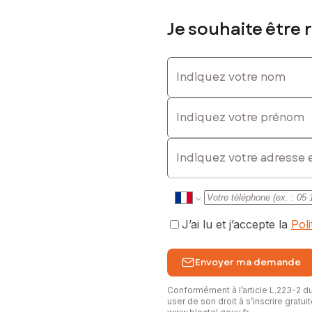
Je souhaite être 
: 07 78 11 12 13, E-mail : jessica.montenot@safti.fr - EI - Agent co
Indiquez votre nom
Indiquez votre prénom
E-mail
J’ai lu et j’accepte la
Pol
Envoyer ma demande
Conformément à l’article L.223-2 
user de son droit à s’inscrire gratu