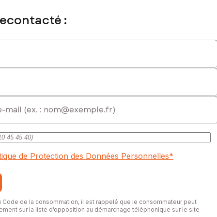
recontacté :
mmercial immatriculé au RSAC de DIJON sous le numéro 751 513
itique de Protection des Données Personnelles
*
du Code de la consommation, il est rappelé que le consommateur peut
itement sur la liste d’opposition au démarchage téléphonique sur le site