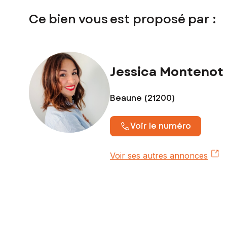
Ce bien vous est proposé par :
Contactez votre conseiller SAFTI : Jessica MONTENOT, Tél. 
607
Jessica Montenot
Beaune (21200)
Voir le numéro
Voir ses autres annonces