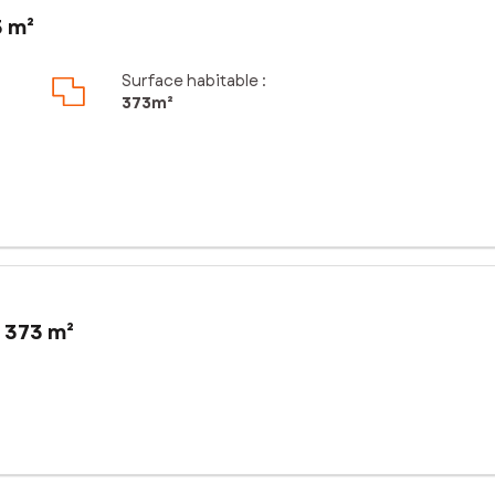
3 m²
Surface habitable :
373m²
 373 m²
ments actuellement loués.