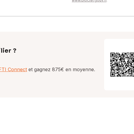
www.bloctel.gouv.fr
.
lier ?
AFTI Connect
et gagnez 875€ en moyenne.