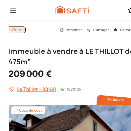
Retour
Imprimer
Partager
Favor
Immeuble à vendre à LE THILLOT d
475m²
209 000 €
Le Thillot - 88160
Réf 1633165
Exclusivité
Coup de coeur