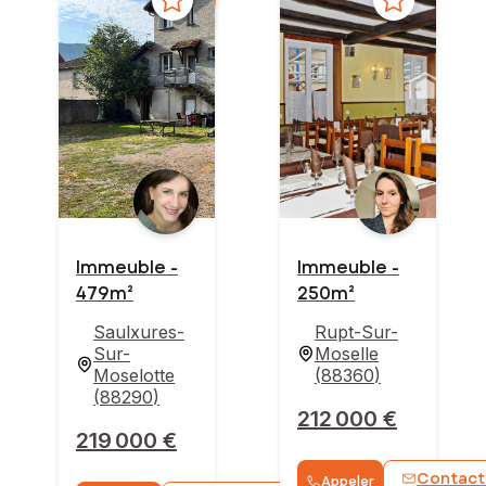
Immeuble -
Immeuble -
479m²
250m²
Saulxures-
Rupt-Sur-
Sur-
Moselle
Moselotte
(
88360
)
(
88290
)
212 000 €
219 000 €
Contact
Appeler