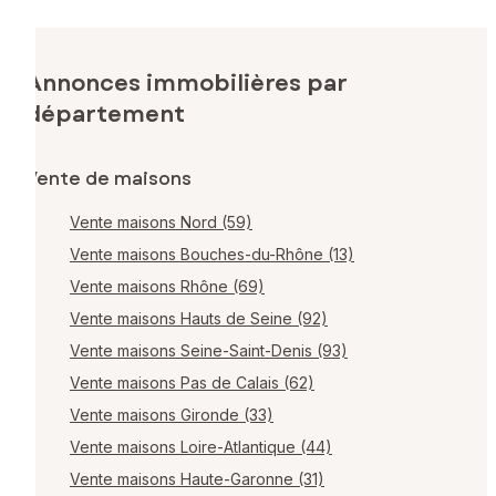
Les informations sur les risques auxquels ce bien est
exposé sont disponibles sur le site Géorisques :
www.georisques.gouv.fr
Annonces immobilières par
Prix de vente : 1 359 000 €
département
Honoraires charge vendeur
Contactez votre conseiller SAFTI : Stéphanie MOUGIN, Tél. :
Vente de maisons
06 78 40 62 63, E-mail : stephanie.mougin@safti.fr - EI -
Agent commercial immatriculé au RSAC de BELFORT sous le
Vente maisons Nord (59)
numéro 848 065 710
Vente maisons Bouches-du-Rhône (13)
Vente maisons Rhône (69)
Vente maisons Hauts de Seine (92)
Vente maisons Seine-Saint-Denis (93)
Vente maisons Pas de Calais (62)
Vente maisons Gironde (33)
Vente maisons Loire-Atlantique (44)
Vente maisons Haute-Garonne (31)