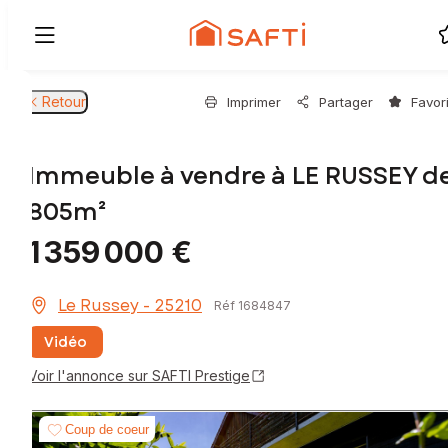
Retour
Imprimer
Partager
Favor
Immeuble à vendre à LE RUSSEY d
805m²
1 359 000 €
Le Russey - 25210
Réf 1684847
Vidéo
Voir l'annonce sur SAFTI Prestige
Coup de coeur