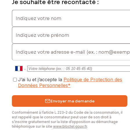
équipements récents, performances énergétiques
Je souhaite être recontacté :
remarquables… tout a été pensé pour profiter du charme
de l'ancien sans renoncer au confort moderne.
Indiquez votre nom
L'ensemble développe des volumes tout simplement
Indiquez votre prénom
exceptionnels :
• 805 m² habitables ;
• 11 chambres, dont 9 suites avec sanitaires privatifs ;
E-mail
• Plusieurs cuisines entièrement aménagées et équipées ;
• De vastes pièces de réception ;
• Plusieurs salons aux ambiances différentes ;
• Un espace bien-être ;
• Une magnifique véranda ouverte sur le parc ;
• De nombreuses terrasses, dont certaines accessibles
J’ai lu et j’accepte la
Politique de Protection des
directement depuis les chambres
Données Personnelles
*
• Plusieurs espaces indépendants permettant de préserver
l'intimité de chacun.
• De nombreuses dépendances
Envoyer ma demande
À l'extérieur, le domaine poursuit cette impression
Conformément à l’article L.223-2 du Code de la consommation, il
d'exclusivité.
est rappelé que le consommateur peut user de son droit à
Le parc, entièrement clos et sans le moindre vis-à-vis, offre
s’inscrire gratuitement sur la liste d’opposition au démarchage
téléphonique sur le site
www.bloctel.gouv.fr
.
calme, intimité et sérénité, vue dégagée sur la nature