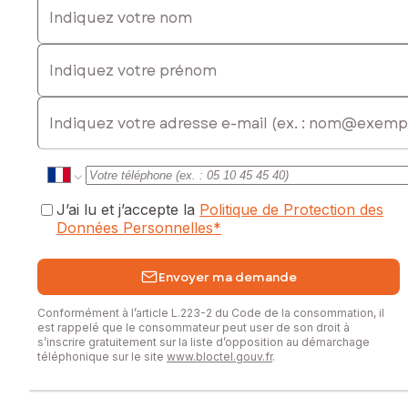
* Balcons privatifs
* Volumes lumineux et fonctionnels
Indiquez votre prénom
* Prestations soignées et matériaux de qualité
### Un emplacement stratégique
E-mail
La situation géographique constitue un atout majeur :
* À quelques minutes de la frontière allemande
* Accès rapide aux principaux axes routiers
* Commerces, écoles et services à proximité
J’ai lu et j’accepte la
Politique de Protection des
* Secteur dynamique et particulièrement apprécié des
Données Personnelles
*
travailleurs frontaliers
### Un investissement patrimonial d'exception
Envoyer ma demande
Cet immeuble réunit les critères les plus recherchés par les
Conformément à l’article L.223-2 du Code de la consommation, il
investisseurs avertis :
est rappelé que le consommateur peut user de son droit à
s’inscrire gratuitement sur la liste d’opposition au démarchage
téléphonique sur le site
www.bloctel.gouv.fr
.
? Revenus immédiats et pérennes
? Prestations haut de gamme
? Grande qualité de construction