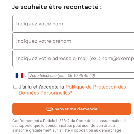
Honoraires charge vendeur.
Je souhaite être recontacté :
Contactez votre conseiller SAFTI : Théo DUFOUR, Tél. : 07
Indiquez votre nom
67 18 75 29, E-mail : theo.dufour@safti.fr - EI - Agent
commercial immatriculé au RSAC de VALENCIENNES sous le
Indiquez votre prénom
numéro 990 814 030
Les informations sur les risques auxquels ce bien est
E-mail
exposé sont disponibles sur le site Géorisques :
www.georisques.gouv.fr
Prix de vente : 180 000 €
Honoraires charge vendeur
J’ai lu et j’accepte la
Politique de Protection des
Contactez votre conseiller SAFTI : Théo DUFOUR, Tél. :
Données Personnelles
*
0767187529, E-mail : theo.dufour@safti.fr - EI - Agent
commercial immatriculé au RSAC de Valenciennes sous le
numéro 990814030
Envoyer ma demande
Conformément à l’article L.223-2 du Code de la consommation, il
est rappelé que le consommateur peut user de son droit à
s’inscrire gratuitement sur la liste d’opposition au démarchage