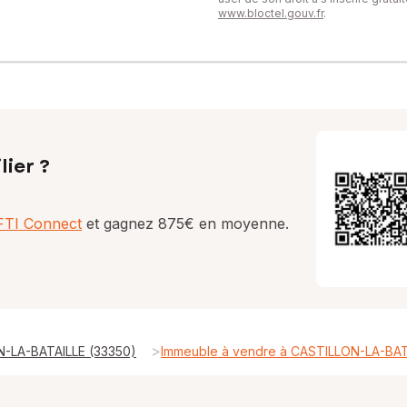
www.bloctel.gouv.fr
.
lier ?
AFTI Connect
et gagnez 875€ en moyenne.
>
N-LA-BATAILLE (33350)
Immeuble à vendre à CASTILLON-LA-BAT