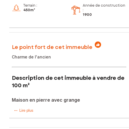
Terrain :
Année de construction
450m²
:
1900
Le point fort de cet immeuble
Charme de l'ancien
Description de cet immeuble à vendre de
100 m²
Maison en pierre avec grange
Au cœur de la campagne charentaise sur la commune de
Lire plus
Jauldes à 3 mn du centre de Brie, cette ancienne bâtisse en
pierre séduit immédiatement par son authenticité et son
histoire. Derrière ses murs chargés de caractère se dévoile