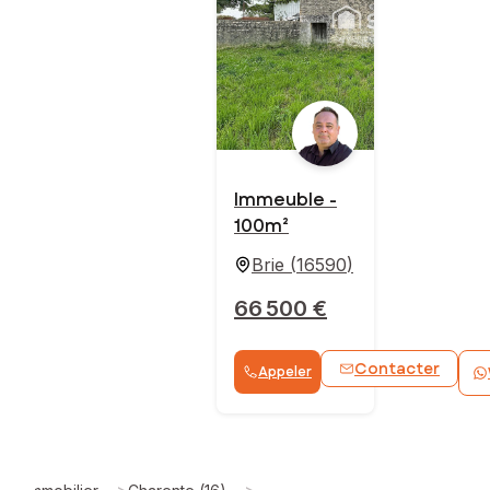
Immeuble -
100m²
Brie
(
16590
)
66 500 €
Contacter
Appeler
>
>