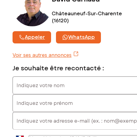
20 48 19 84, E-mail : david.garnaud@safti.fr - EI - Agent
commercial immatriculé au RSAC de ANGOULÊME sous le
Châteauneuf-Sur-Charente
numéro 809 530 710
(16120)
Appeler
WhatsApp
Voir ses autres annonces
Je souhaite être recontacté :
Indiquez votre nom
Indiquez votre prénom
E-mail