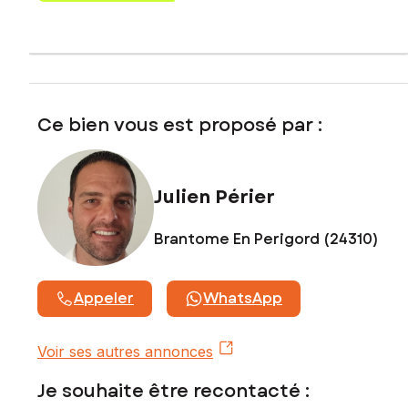
84 87 12 60, E-mail : julien.perier@safti.fr - EI - Agent
commercial immatriculé au RSAC de PÉRIGUEUX sous le
numéro 900 352 147
Ce bien vous est proposé par :
Julien Périer
Brantome En Perigord (24310)
Appeler
WhatsApp
Voir ses autres annonces
Je souhaite être recontacté :