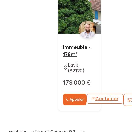
Immeuble -
178m²
Lavit
(
82120
)
179 000 €
Contacter
Appeler
>
>
Immobilier
Tarn-et-Garonne (82)