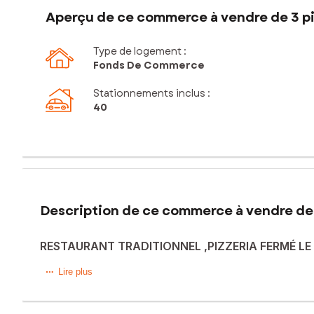
Aperçu de ce commerce à vendre de 3 pi
Type de logement :
Fonds De Commerce
Stationnements inclus
:
40
Description de ce commerce à vendre de 
RESTAURANT TRADITIONNEL ,PIZZERIA FERMÉ L
Restaurant dans belle zone commerciale dynamique de Cha
Lire plus
Ouverture du lundi au vendredi et donc fermé le weekend 
Équipe de travail stable et opérationnelle