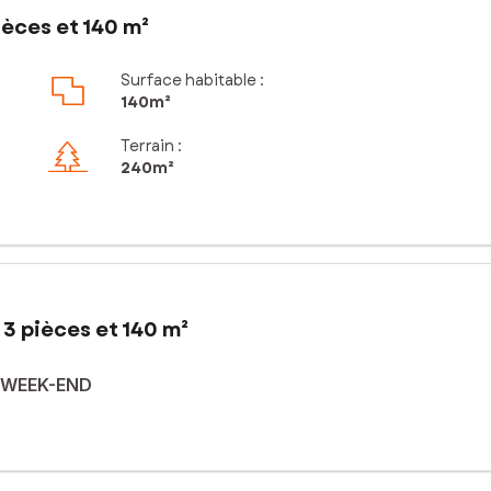
èces et 140 m²
Surface habitable :
140m²
Terrain :
240m²
3 pièces et 140 m²
E WEEK-END
lons en Champagne, supermarché, entreprises, lycée etc...
.