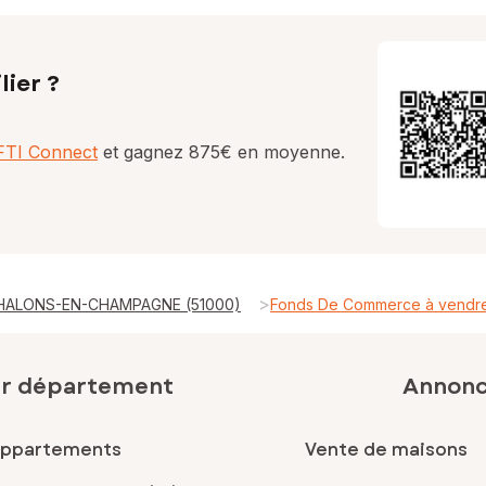
lier ?
AFTI Connect
et gagnez 875€ en moyenne.
>
CHALONS-EN-CHAMPAGNE (51000)
Fonds De Commerce à vend
ar département
Annonce
appartements
Vente de maisons