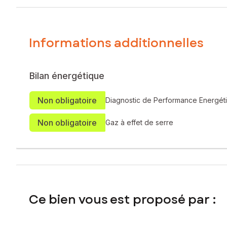
Progression constante du CA, reconnu pour ses qualités, be
Cet établissement tenu et que je connais de A à Z depuis p
,hygiène, incendie, ERP ....
Belles affaires, vraiment....
Informations additionnelles
Les informations sur les risques auxquels ce bien est expo
Prix de cession honoraires d’agence HT inclus : 187 000 €
Bilan énergétique
Prix de cession hors honoraires d’agence : 174 500 €
Honoraires d'agence charge acquéreur : 12 500 € HT + 2 
Non obligatoire
Diagnostic de Performance Energét
Contactez votre conseiller SAFTI : Cyrille MASNY, Tél. : 06
Non obligatoire
Gaz à effet de serre
Ce bien vous est proposé par :