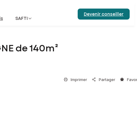
Devenir conseiller
is
SAFTI
NE de 140m²
Imprimer
Partager
Favor