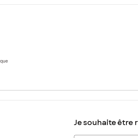
lle rentabilité avec marge de progression intéressante.
lus de 20 ans a été refait entièrement tendance il y a 6 ans( 100.00
sé sont disponibles sur le site Géorisques : www.georisques.gouv.fr
500 € TVA, soit 15 000 € TTC
ique
 14 71 15 79, E-mail : cyrille.masny@safti.fr - EI - Agent commercia
Je souhaite être 
Indiquez votre nom