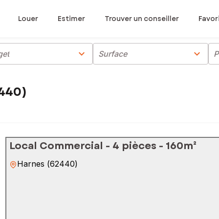
Louer
Estimer
Trouver un conseiller
Favor
chevron_right
chevron_right
get
Surface
P
440)
Local Commercial - 4 pièces - 160m²
Harnes
(
62440
)