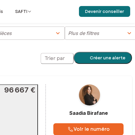
is
SAFTI
Devenir conseiller
chevron_right
chevron_right
ièces
Plus de filtres
Créer une alerte
Trier par
96 667 €
Saadia
Birafane
Voir le numéro