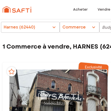
Acheter
Vendre
Harnes (62440)
chevron_right
Commerce
chevron_right
Bud
1 Commerce à vendre, HARNES (62
Exclusivité