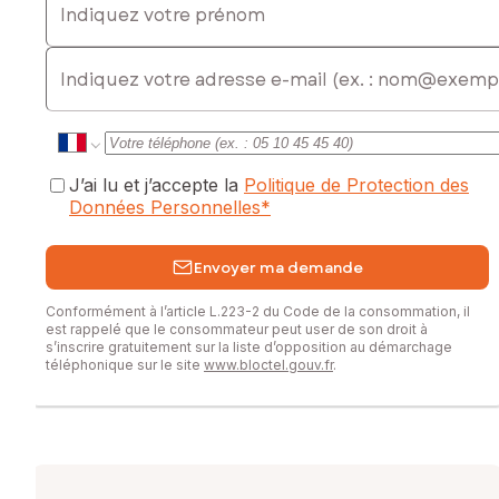
Contactez votre conseiller SAFTI : Amélie BARTHOD, Tél. :
0666645709, E-mail : amelie.barthod@safti.fr - EI - Agent
E-mail
commercial immatriculé au RSAC de Besançon sous le
numéro 933143240
J’ai lu et j’accepte la
Politique de Protection des
Données Personnelles
*
Envoyer ma demande
Conformément à l’article L.223-2 du Code de la consommation, il
est rappelé que le consommateur peut user de son droit à
s’inscrire gratuitement sur la liste d’opposition au démarchage
téléphonique sur le site
www.bloctel.gouv.fr
.