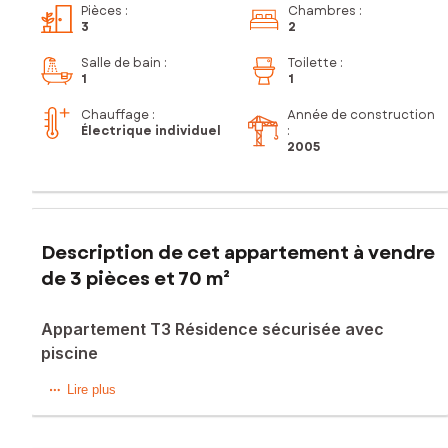
Pièces
:
Chambres
:
3
2
Salle de bain
:
Toilette
:
1
1
Chauffage :
Année de construction
Électrique individuel
:
2005
Description de cet appartement à vendre
de 3 pièces et 70 m²
Appartement T3 Résidence sécurisée avec
piscine
À découvrir sans tarder – Appartement T3 vendu meublé
Lire plus
avec piscine
Au sein d’une résidence sécurisée avec portail électrique