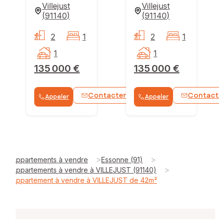
Villejust
Villejust
(
91140
)
(
91140
)
2
1
2
1
1
1
135 000 €
135 000 €
Contacter
Contact
Appeler
Appeler
WhatsApp
>
>
Appartements à vendre
Essonne (91)
>
Appartements à vendre à VILLEJUST (91140)
Appartement à vendre à VILLEJUST de 42m²