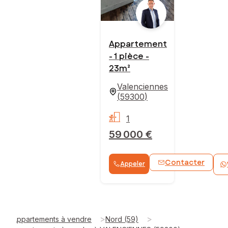
Appartement
- 1 pièce -
23m²
Valenciennes
(
59300
)
1
59 000 €
Contacter
Appeler
>
>
Appartements à vendre
Nord (59)