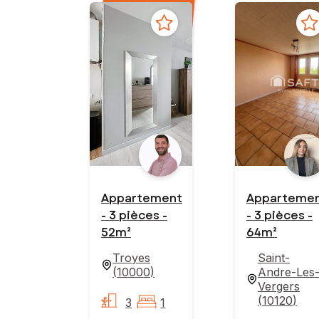
Appartement
Apparteme
- 3 pièces -
- 3 pièces -
52m²
64m²
Troyes
Saint-
(
10000
)
Andre-Les
Vergers
(
10120
)
3
1