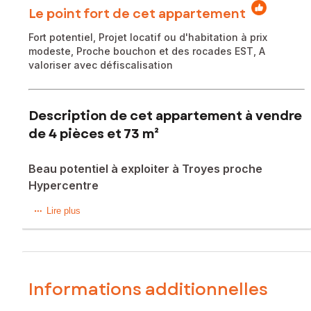
Le point fort de cet appartement
Fort potentiel, Projet locatif ou d'habitation à prix
modeste, Proche bouchon et des rocades EST, A
valoriser avec défiscalisation
Description de cet appartement à vendre
de 4 pièces et 73 m²
Beau potentiel à exploiter à Troyes proche
Hypercentre
Situé dans la charmante ville de Troyes (10000), cet
Lire plus
appartement de 73 m² offre un emplacement idéal dans un
quartier prisé pour sa convivialité et ses multiples
commodités. Proche des commerces, des écoles et des
transports en commun, ce bien bénéficie d'un cadre de vie
agréable, propice à la fois à la détente et à la vie active.
Informations additionnelles
Cet appartement de 4 pièces, construit en 1965 et situé au