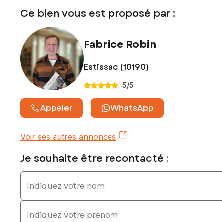
Contactez votre conseiller SAFTI : Fabrice ROBIN, Tél. :
Ce bien vous est proposé par :
0783688346, E-mail : fabrice.robin@safti.fr - EI - Agent
commercial immatriculé au RSAC de Troyes sous le numéro
952 747 285
Fabrice Robin
Estissac (10190)
5
/5
Appeler
WhatsApp
Voir ses autres annonces
Je souhaite être recontacté :
Indiquez votre nom
Indiquez votre prénom