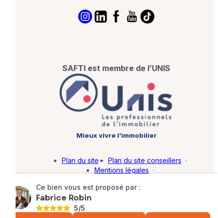
SAFTI est membre de l’UNIS
Mieux vivre l’immobilier
Plan du site
·
Plan du site conseillers
·
Mentions légales
·
Politique de protection des données
·
Ce bien vous est proposé par :
Barème d'honoraires
·
Paramétrer mes cookies
Fabrice Robin
5
/5
© SAFTI 2026. Tous droits réservés.