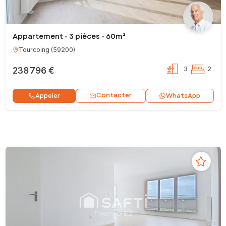
Appartement - 3 pièces - 60m²
Tourcoing
(
59200
)
238 796 €
3
2
Contacter
Appeler
WhatsApp