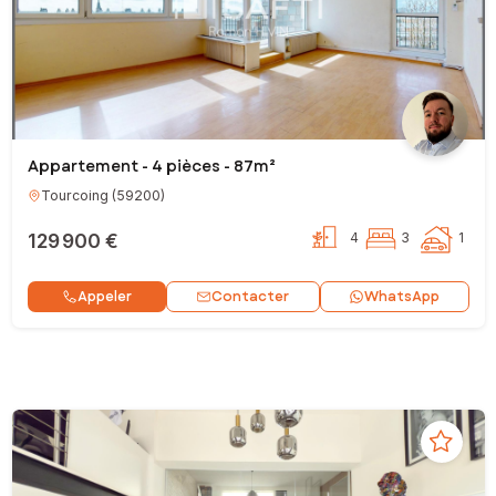
Appartement - 4 pièces - 87m²
Tourcoing
(
59200
)
129 900 €
4
3
1
Contacter
Appeler
WhatsApp