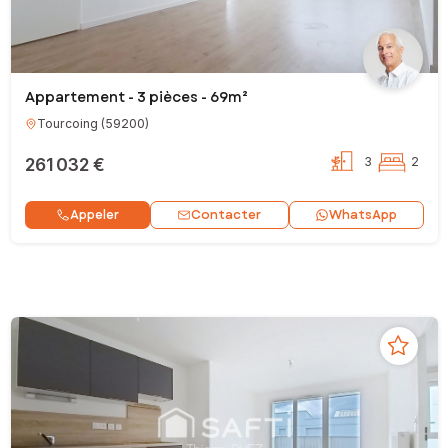
Appartement - 3 pièces - 69m²
Tourcoing
(
59200
)
261 032 €
3
2
Contacter
Appeler
WhatsApp