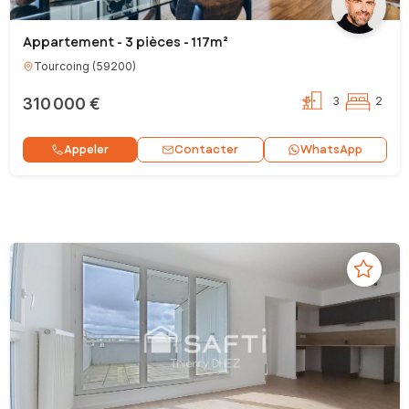
Appartement - 3 pièces - 117m²
Tourcoing
(
59200
)
310 000 €
3
2
Contacter
Appeler
WhatsApp