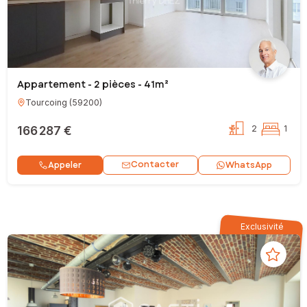
Appartement - 2 pièces - 41m²
Tourcoing
(
59200
)
166 287 €
2
1
Contacter
Appeler
WhatsApp
Exclusivité