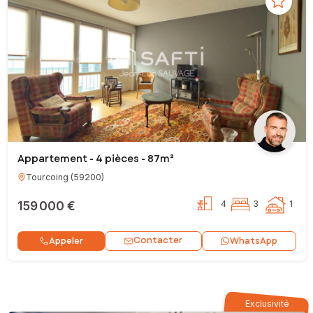
Appartement - 4 pièces - 87m²
Tourcoing
(
59200
)
159 000 €
4
3
1
Contacter
Appeler
WhatsApp
Exclusivité