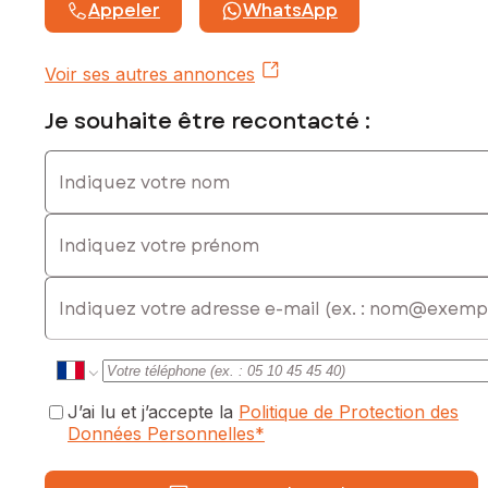
Appeler
WhatsApp
Les informations sur les risques auxquels ce bien est
exposé sont disponibles sur le site Géorisques :
www.georisques.gouv.fr
Voir ses autres annonces
Prix de vente : 82 000 €
Je souhaite être recontacté :
Honoraires charge vendeur
Indiquez votre nom
Contactez votre conseiller SAFTI : Xavier DE LA PARRA, Tél.
: 0671941776, E-mail : xavier.delaparra@safti.fr - EI - Agent
commercial immatriculé au RSAC de Toulouse sous le
Indiquez votre prénom
numéro 820966927
E-mail
J’ai lu et j’accepte la
Politique de Protection des
Données Personnelles
*